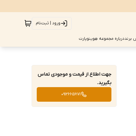
ورود | ثبت‌نام
 برند
درباره مجموعه هِوینوپارت
جهت اطلاع از قیمت و موجودی تماس
بگیرید.
09126656171