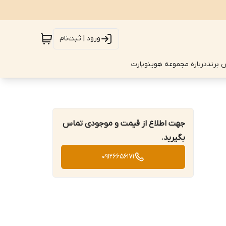
ورود | ثبت‌نام
 برند
درباره مجموعه هِوینوپارت
جهت اطلاع از قیمت و موجودی تماس
بگیرید.
09126656171