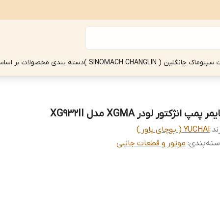
چانگلین ( SINOMACH CHANGLIN )
دسته بندی محصولات بر اساس
یمر پمپ انژکتور لودر XGMA مدل XG932II
ند:
YUCHAI ( یوچای پاور )
ته‌بندی
:
موتور و قطعات جانبی