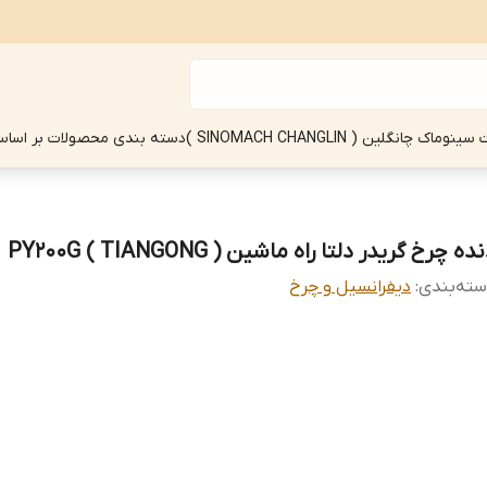
چانگلین ( SINOMACH CHANGLIN )
دسته بندی محصولات بر اساس
ده چرخ گریدر دلتا راه ماشین ( TIANGONG ) PY200G
ته‌بندی
:
دیفرانسیل و چرخ