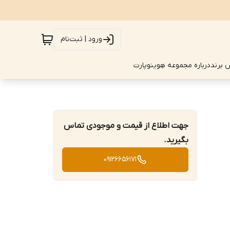
ورود | ثبت‌نام
 برند
درباره مجموعه هِوینوپارت
جهت اطلاع از قیمت و موجودی تماس
بگیرید.
09126656171