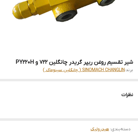
شیر تقسیم روغن ریپر گریدر چانگلین 722 و PY220H
برند:
SINOMACH CHANGLIN ( چانگلین سینوماک )
نظرات
دسته‌بندی
:
هیدرولیک