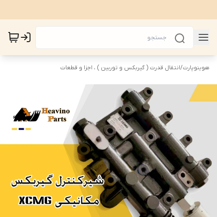
هوینوپارت
/
انتقال قدرت ( گیربکس و توربین ) ، اجزا و قطعات