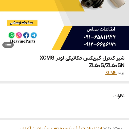
شیر کنترل گیربکس مکانیکی لودر XCMG
ZL50G/ZL50GN
برند:
XCMG
نظرات
دسته‌بندی
:
انتقال قدرت ( گیربکس و توربین ) ، اجزا و قطعات