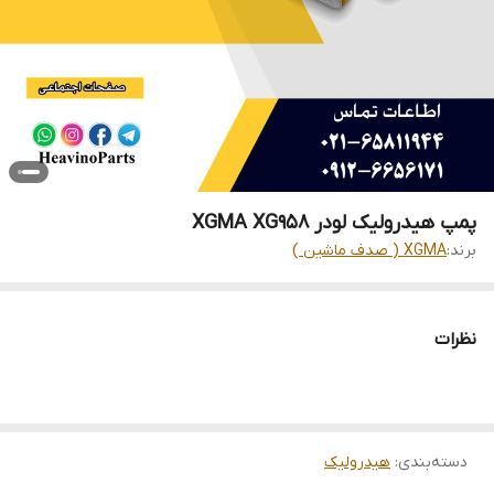
پمپ هیدرولیک لودر XGMA XG958
برند:
XGMA ( صدف ماشین )
نظرات
دسته‌بندی
:
هیدرولیک