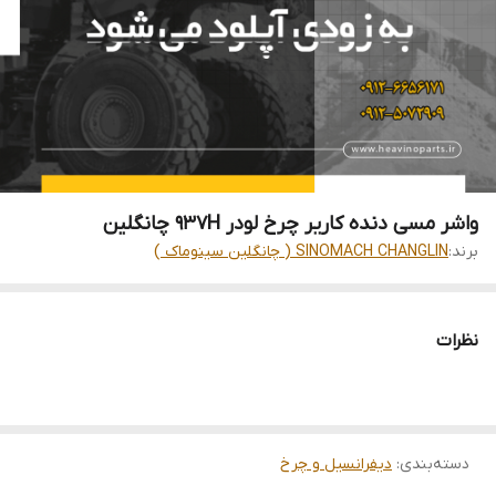
واشر مسی دنده کاریر چرخ لودر 937H چانگلین
برند:
SINOMACH CHANGLIN ( چانگلین سینوماک )
نظرات
دسته‌بندی
:
دیفرانسیل و چرخ