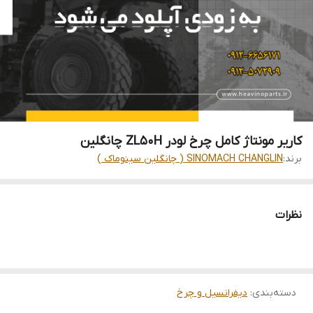
کاریر مونتاژ کامل چرخ لودر ZL50H چانگلین
برند:
SINOMACH CHANGLIN ( چانگلین سینوماک )
نظرات
دسته‌بندی
:
دیفرانسیل و چرخ