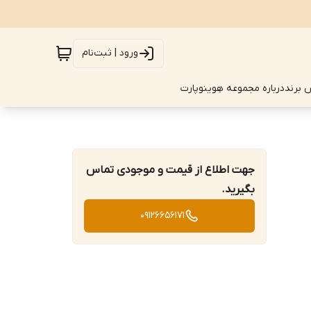
ورود | ثبت‌نام
 برند
درباره مجموعه هِوینوپارت
جهت اطلاع از قیمت و موجودی تماس
بگیرید.
09126656171