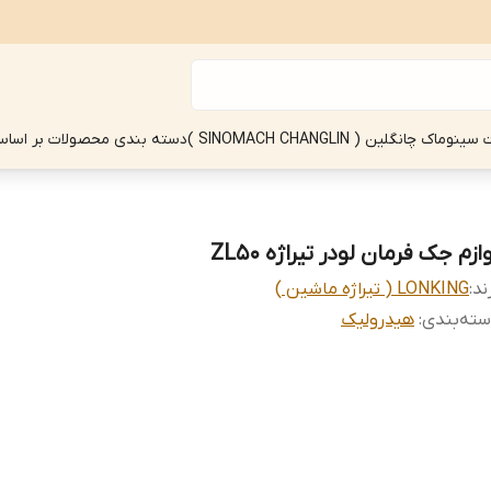
چانگلین ( SINOMACH CHANGLIN )
دسته بندی محصولات بر اساس
ازم جک فرمان لودر تیراژه ZL50
ند:
LONKING ( تیراژه ماشین )
ته‌بندی
:
هیدرولیک