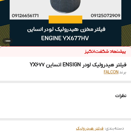
فیلتر هیدرولیک لودر ENSIGN انساین YX677
برند:
FALCON
نظرات
دسته‌بندی
:
فیلتر هیدرولیک