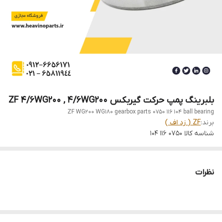
بلبرینگ پمپ حرکت گیربکس ZF 4/6WG200 , 4/6WG200
ZF WG200 WG180 gearbox parts 0750 116 104 ball bearing
برند:
ZF ( زد اف )
شناسه کالا
0750 116 104
نظرات