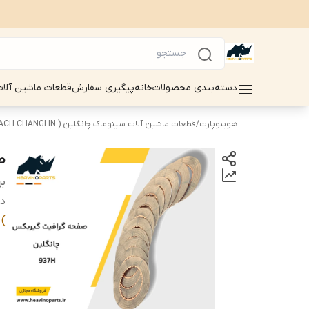
دسته‌بندی محصولات
خانه
پیگیری سفارش
قطعات ماشین آلات سینوماک 
هوینوپارت
/
قطعات ماشین آلات سینوماک چانگلین ( SINOMACH CHANGLIN )
ص
بر
دس
)