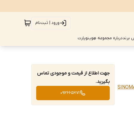
ورود | ثبت‌نام
 برند
درباره مجموعه هِوینوپارت
جهت اطلاع از قیمت و موجودی تماس
بگیرید.
SINOMACH CHANGLIN
09126656171