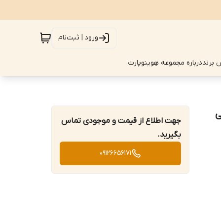
ورود | ثبت‌نام
 برند
درباره مجموعه هِوینوپارت
ه فنی
جهت اطلاع از قیمت و موجودی تماس
بگیرید.
09126656171