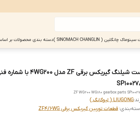
چانگلین ( SINOMACH CHANGLIN )
دسته بندی محصولات بر اساس
ست شیلنگ گیربکس برقی ZF مدل 4WG200 با شمار
SP10027
ZF WG200 WG180 gearbox parts SP1002
ند:
LIUGONG ( لیوگانگ )
ته‌بندی
:
قطعات توربین گیربکس برقی ZF4/6WG