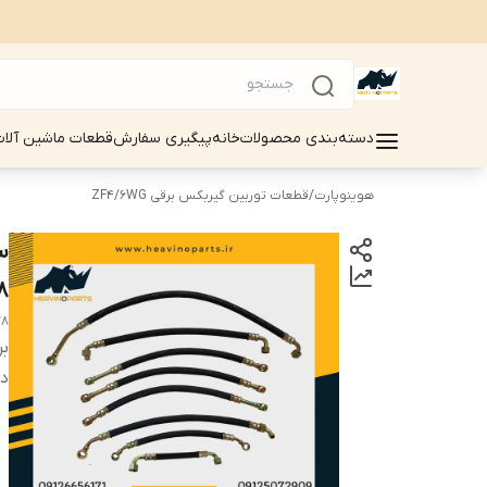
دسته‌بندی محصولات
خانه
پیگیری سفارش
قطعات ماشین آلات سینوماک 
هوینوپارت
/
قطعات توربین گیربکس برقی ZF4/6WG
8
78
بر
دس