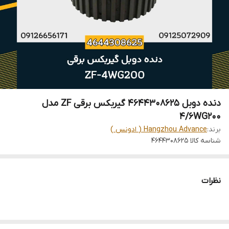
دنده دوبل 4644308625 گیربکس برقی ZF مدل
4/6WG200
برند:
Hangzhou Advance ( ادونس )
شناسه کالا
4644308625
نظرات