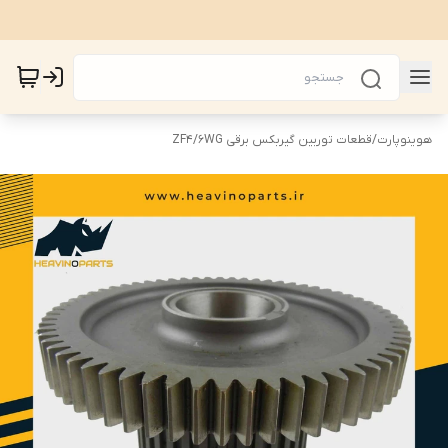
هوینوپارت
/
قطعات توربین گیربکس برقی ZF4/6WG