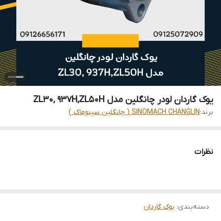
یوک گاردان لودر چانگلین مدل ZL30, 937H,ZL50H
برند:
SINOMACH CHANGLIN ( چانگلین سینوماک )
نظرات
دسته‌بندی
:
یوک گاردان