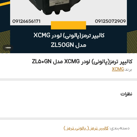
کالیپر ترمز(پالونی) لودر XCMG مدل ZL50GN
برند:
XCMG
نظرات
دسته‌بندی
:
کالیپر ترمز ( پالونی ترمز )