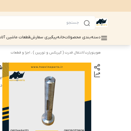
دسته‌بندی محصولات
خانه
پیگیری سفارش
قطعات ماشین آلات سینوماک 
هوینوپارت
/
انتقال قدرت ( گیربکس و توربین ) ، اجزا و قطعات
شا
بر
دس