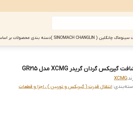
چانگلین ( SINOMACH CHANGLIN )
دسته بندی محصولات بر اساس
فت گیربکس گردان گریدر XCMG مدل GR215
ند:
XCMG
ته‌بندی
:
انتقال قدرت ( گیربکس و توربین ) ، اجزا و قطعات