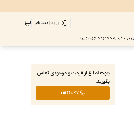
ورود | ثبت‌نام
 برند
درباره مجموعه هِوینوپارت
جهت اطلاع از قیمت و موجودی تماس
بگیرید.
09126656171