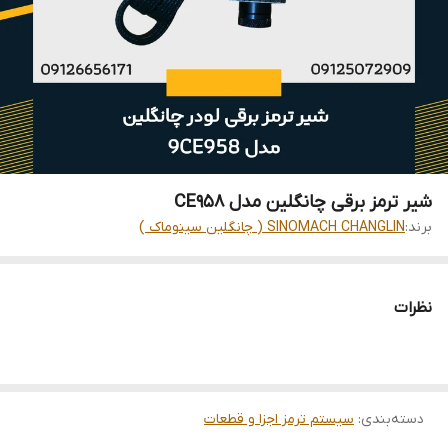
شیر ترمز برقی چانگلین مدل CE958
برند:
SINOMACH CHANGLIN ( چانگلین سینوماک )
نظرات
دسته‌بندی
:
سیستم ترمز اجزا و قطعات