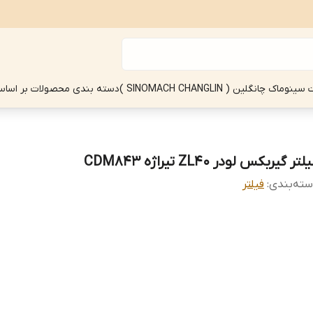
چانگلین ( SINOMACH CHANGLIN )
دسته بندی محصولات بر اساس
لتر گیربکس لودر ZL40 تیراژه CDM843
ته‌بندی
:
فیلتر