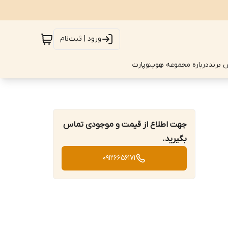
ورود | ثبت‌نام
 برند
درباره مجموعه هِوینوپارت
جهت اطلاع از قیمت و موجودی تماس
بگیرید.
09126656171