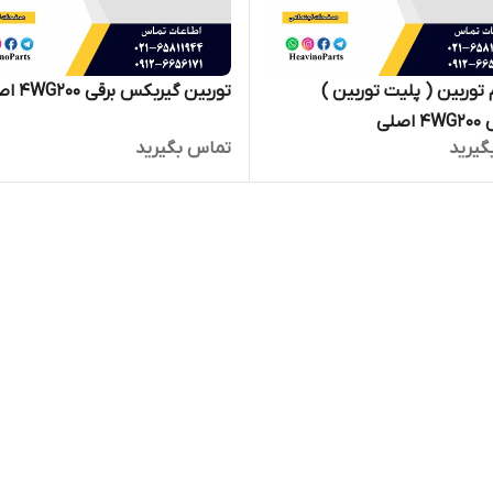
دیافراگم توربین ( پلیت توربین )
توربین گیربکس برقی 4WG200 اصلی
صلی
گیرید
تماس بگیرید