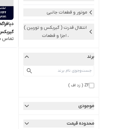
موتور و قطعات جانبی
انتقال قدرت ( گیربکس و توربین )
گیربکس 4WG200 ا
، اجزا و قطعات
تماس ب
برند
ZF ( زد اف )
موجودی
محدوده قیمت