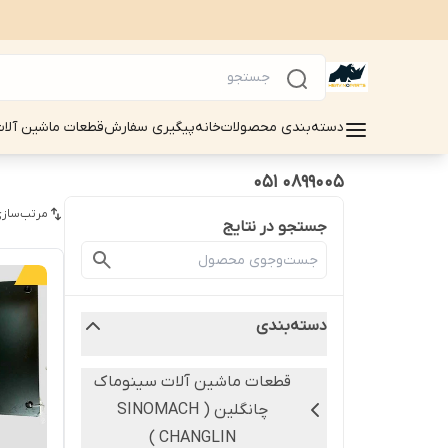
دسته‌بندی محصولات
خانه
پیگیری سفارش
قطعات ماشین آلات سینوماک 
0899005 051
مرتب‌سازی
جستجو در نتایج
دسته‌بندی
قطعات ماشین آلات سینوماک
چانگلین ( SINOMACH
CHANGLIN )