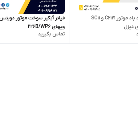
پمپ باد باد موتور C6121 و SC11
فیلتر آبگیر سوخت موتور دویتس
 دیزل
ویچای 226B/WP6
تماس بگیرید