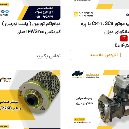
واتر پمپ موتور C6121 , SC11 با پره
دیافراگم توربین ( پلیت توربین )
نگهای دیزل
گیربکس 4WG200 اصلی
9
%
14,
افزودن به سبد
تماس بگیرید