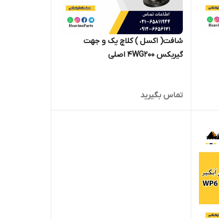
شافت( اکسل ) کلاچ یک و جهت
گیربکس 4WG200 اصلی
تماس بگیرید