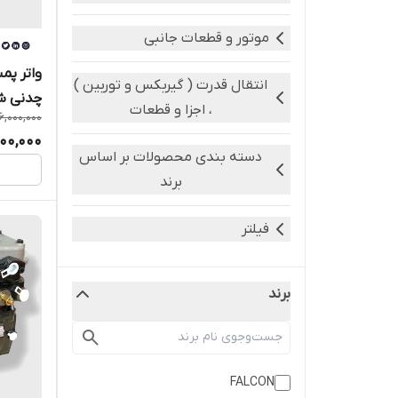
موتور و قطعات جانبی
انتقال قدرت ( گیربکس و توربین )
چدنی شا
، اجزا و قطعات
16,000,000
500,000
دسته بندی محصولات بر اساس
برند
فیلتر
برند
FALCON