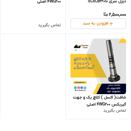
دیزل سری SC11CB220G
4WG200 اصلی
2,500,000
افزودن به سبد
تماس بگیرید
شافت( اکسل ) کلاچ یک و جهت
گیربکس 4WG200 اصلی
تماس بگیرید