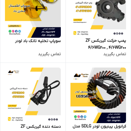
پمپ حرکت گیربکس ZF
سوپاپ تخلیه تانک باد لودر
4/6WG200 , 4/6WG200
تماس بگیرید
تماس بگیرید
کرانویل پینیون لودر SDLG مدل
دسته دنده گیربکس ZF