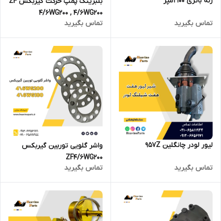
رله باتری 100 آمپر
بلبرینگ پمپ حرکت گیربکس ZF
4/6WG200 , 4/6WG200
تماس بگیرید
تماس بگیرید
لیور لودر چانگلین 957Z
واشر گلویی توربین گیربکس
ZF4/6WG200
تماس بگیرید
تماس بگیرید