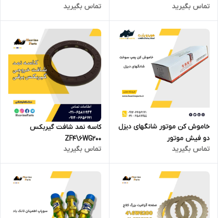
تماس بگیرید
تماس بگیرید
خاموش کن موتور شانگهای دیزل
کاسه نمد شافت گیربکس
دو فیش موتور
ZF4\6WG200
تماس بگیرید
تماس بگیرید
C6121/SC11CB220G