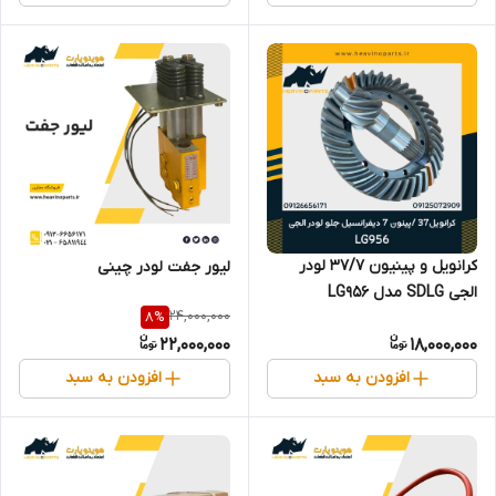
کرانویل و پینیون 37/7 لودر
لیور جفت لودر چینی
الجی SDLG مدل LG956
24,000,000
8
%
22,000,000
18,000,000
افزودن به سبد
افزودن به سبد