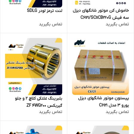
خاموش کن موتور شانگهای دیزل
لنت ترمز لودر SDLG
سه فیش C6121/SC11CB220G
تماس بگیرید
تماس بگیرید
پیستون موتور شانگهای دیزل
بلبرینگ غلتکی کلاچ 2 و جلو
یورو 3 مدل C6121
گیربکس ZF 4WG200
تماس بگیرید
تماس بگیرید