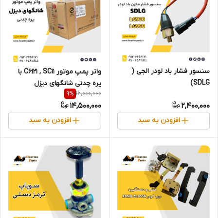
سنسور فشار باد لودر الجی (
واتر پمپ موتور C6121 , SC11 با
SDLG)
پره چدنی شانگهای دیزل
16,000,000
9
%
14,500,000
2,400,000
افزودن به سبد
افزودن به سبد