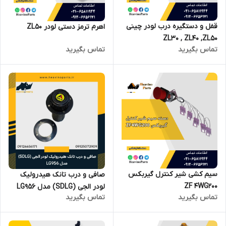
قفل و دستگیره درب لودر چینی
اهرم ترمز دستی لودر ZL50
ZL30 , ZL40 ,ZL50
تماس بگیرید
تماس بگیرید
سیم کشی شیر کنترل گیربکس
صافی و درب تانک هیدرولیک
ZF 4WG200
لودر الجی (SDLG) مدل LG956
تماس بگیرید
تماس بگیرید