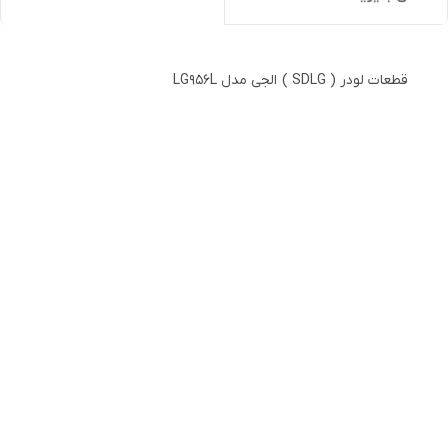
قطعات لودر ( SDLG ) الجی مدل LG956L