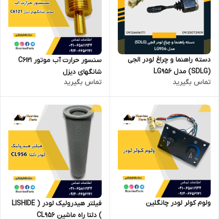
دسته راهنما و چراغ لودر الجی
سنسور حرارت آب موتور C6121
(SDLG) مدل LG956
شانگهای دیزل
تماس بگیرید
تماس بگیرید
ولوم کولر لودر چانگلین
فیلتر هیدرولیک لودر ( LISHIDE
) دلتا راه ماشین CL956