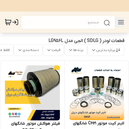
قطعات لودر ( SDLG ) الجی مدل LG956L
پربازدیدترین
برندها
قیمت
دسته‌بندی
فقط م
لاینر کیت موتور C6121 شانگهای
فیلتر هواکش موتور شانگهای