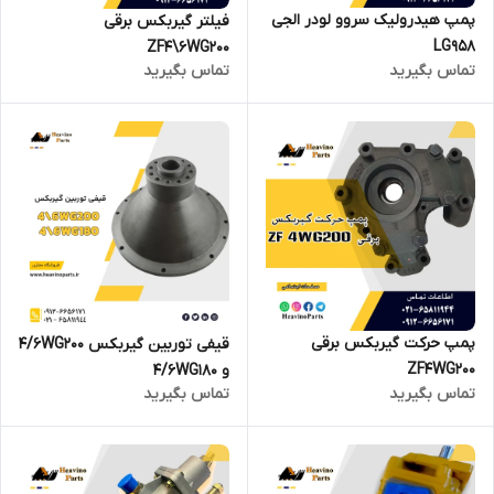
پمپ هیدرولیک سروو لودر الجی
فیلتر گیربکس برقی
LG958
ZF4\6WG200
تماس بگیرید
تماس بگیرید
پمپ حرکت گیربکس برقی
قیفی توربین گیربکس 4/6WG200
ZF4WG200
و 4/6WG180
تماس بگیرید
تماس بگیرید