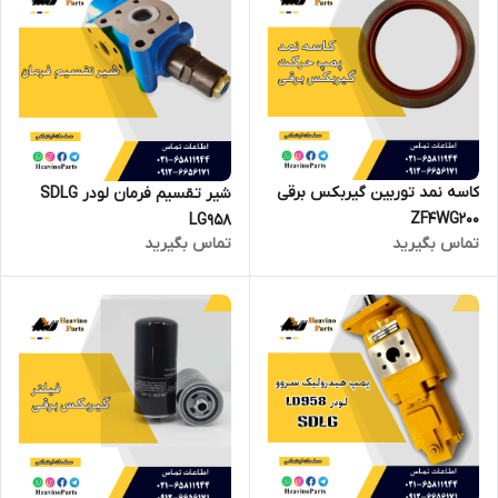
کاسه نمد توربین گیربکس برقی
شیر تقسیم فرمان لودر SDLG
ZF4WG200
LG958
تماس بگیرید
تماس بگیرید