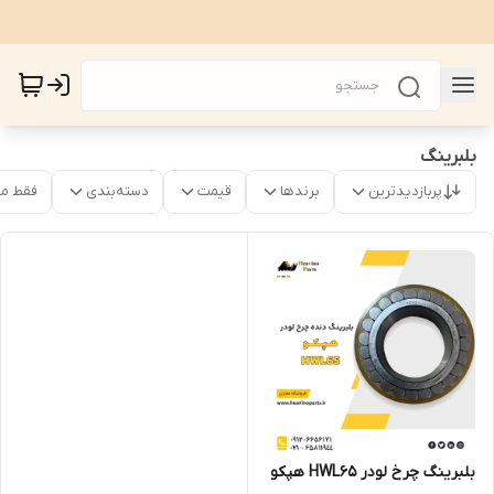
بلبرینگ
پربازدیدترین
برندها
قیمت
دسته‌بندی
فقط م
بلبرینگ چرخ لودر HWL65 هپکو