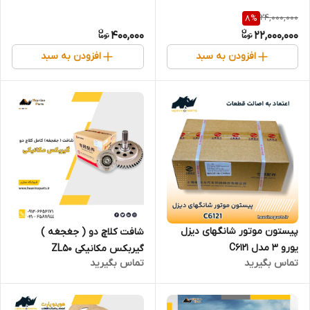
24,000,000
8
%
400,000
22,000,000
افزودن به سبد
افزودن به سبد
پیستون موتور شانگهای دیزل
شافت کلاچ دو ( جغجغه )
یورو 3 مدل C6121
گیربکس مکانیکی ZL50
تماس بگیرید
تماس بگیرید