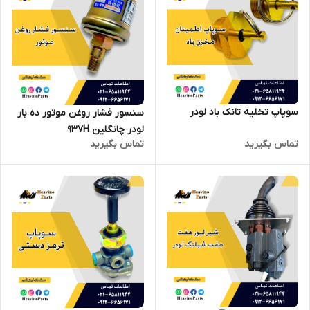
سوپاپ تخلیه تانک باد لودر
سنسور فشار روغن موتور ده بار
لودر چانگلین 937H
تماس بگیرید
تماس بگیرید