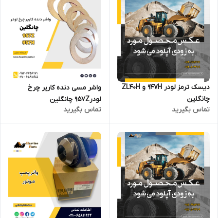
دیسک ترمز لودر 947H و ZL40H
واشر مسی دنده کاریر چرخ
چانگلین
لودر957Z چانگلین
تماس بگیرید
تماس بگیرید