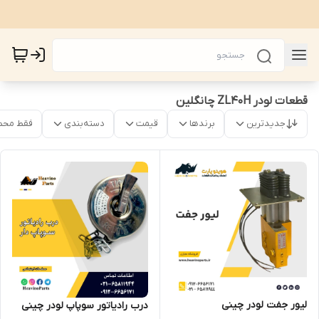
قطعات لودر ZL40H چانگلین
جدیدترین
برندها
قیمت
دسته‌بندی
فقط محص
لیور جفت لودر چینی
درب رادیاتور سوپاپ لودر چینی