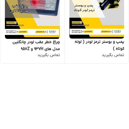
پمپ و بوستر ترمز لودر ( لوله
چراغ خطر عقب لودر چانگلین
کوتاه )
مدل های 937H و 957Z
تماس بگیرید
تماس بگیرید