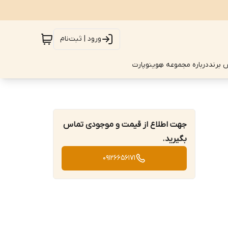
ورود | ثبت‌نام
 برند
درباره مجموعه هِوینوپارت
جهت اطلاع از قیمت و موجودی تماس
بگیرید.
09126656171