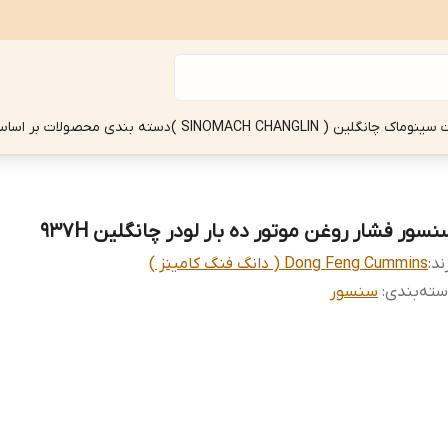
چانگلین ( SINOMACH CHANGLIN )
دسته بندی محصولات بر اساس
نسور فشار روغن موتور ده بار لودر چانگلین 937H
ند:
Dong Feng Cummins ( دانگ فنگ کامینز )
ته‌بندی
:
سنسور