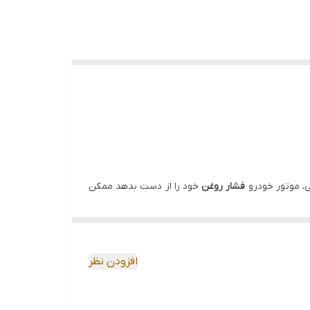
لی، موتور خودرو
فشار روغن
خود را از دست بدهد ممکن
 دیافراگم تغییر مقاومتی در مدار پل وتستون ایجاد شده
افزودن نظر