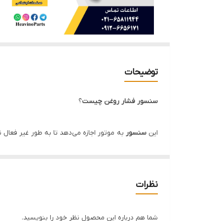
توضیحات
سنسور فشار روغن چیست
؟
این
سنسور
به موتور اجازه می‌دهد تا به طور غیر فعال 
است منجر به آسیب جدی به بقیه موتور شود، که دلیل 
ساختار سنسور 10 bar :
ساختمان سنسور فشار روغن 10 bar متشکل از یک دیافراگم, بدنه شیشه اي پیرکس و مدار پل وتستونمی باشد.
نظرات
و جریان عبوري از آن متناسب با فشار تغییر می کند.
پر ک
شما هم درباره این محصول نظر خود را بنویسید.