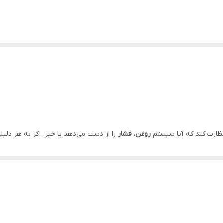
نظارت کند که آیا سیستم
روغن
،
فشار
را از دست می‌دهد یا خیر. اگر به هر دلی
اصلی نظارت مداوم آن است.
با وارد آمدن فشار به
اربرد ترین نوع سنسور فشار روغن 10bar می باشد.