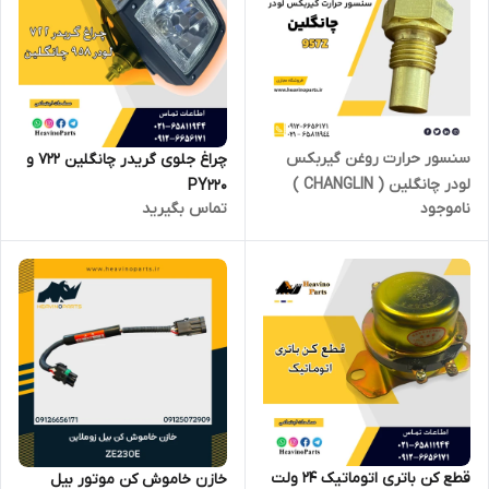
سنسور حرارت روغن گیربکس
چراغ جلوی گریدر چانگلین 722 و
لودر چانگلین ( CHANGLIN )
PY220
ناموجود
تماس بگیرید
مدل 957Z
قطع کن باتری اتوماتیک 24 ولت
خازن خاموش کن موتور بیل