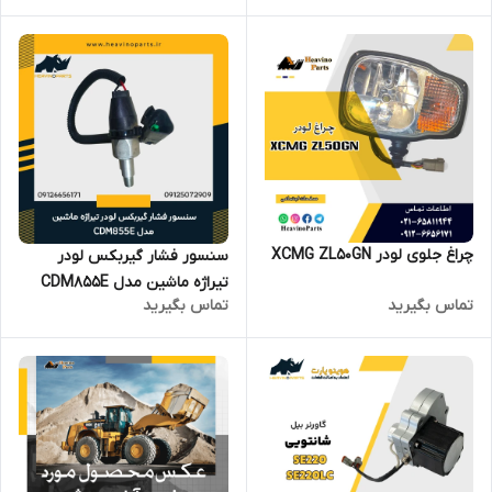
چراغ جلوی لودر XCMG ZL50GN
سنسور فشار گیربکس لودر
تیراژه ماشین مدل CDM855E
تماس بگیرید
تماس بگیرید