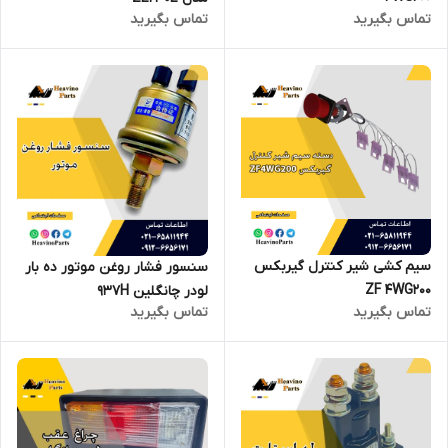
تماس بگیرید
تماس بگیرید
سیم کشی شیر کنترل گیربکس
سنسور فشار روغن موتور ده بار
ZF 4WG200
لودر چانگلین 937H
تماس بگیرید
تماس بگیرید