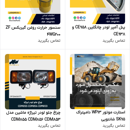
پنل آمپر لودر چانگلین CE958 و
سنسور حرارت روغن گیربکس ZF
CE938
4WG200
تماس بگیرید
تماس بگیرید
استارت موتور WP13 دامپتراک
چراغ جلو لودر تیراژه ماشین مدل
SK95 شانتویی
CDM855 CDM856 CDM853
تماس بگیرید
تماس بگیرید