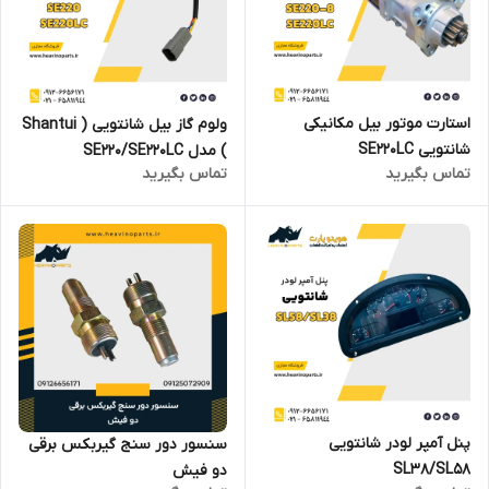
استارت موتور بیل مکانیکی
ولوم گاز بیل شانتویی ( Shantui
شانتویی SE220LC
) مدل SE220/SE220LC
تماس بگیرید
تماس بگیرید
پنل آمپر لودر شانتویی
سنسور دور سنج گیربکس برقی
SL38/SL58
دو فیش