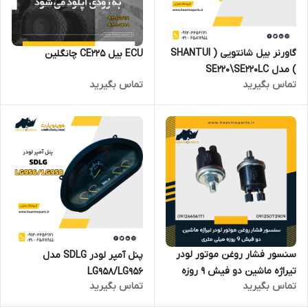
گاورنر بیل شانتویی ( SHANTUI
ECU بیل CE225 چانگلین
) مدل SE220\SE220LC
تماس بگیرید
تماس بگیرید
سنسور فشار روغن موتور لودر
پنل آمپر لودر SDLG مدل
تیراژه ماشین دو فیش 9 روزه
LG958/LG956
تماس بگیرید
تماس بگیرید
میلی متری