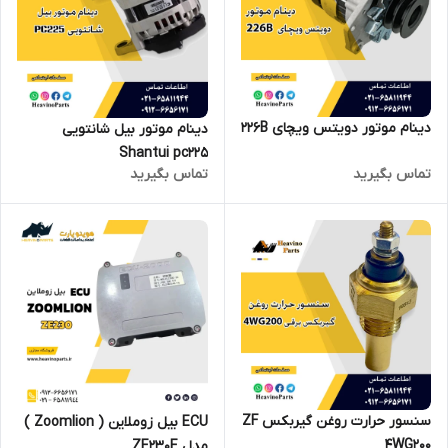
دینام موتور دویتس ویچای 226B
دینام موتور بیل شانتویی
Shantui pc225
تماس بگیرید
تماس بگیرید
سنسور حرارت روغن گیربکس ZF
ECU بیل زوملاین ( Zoomlion )
4WG200
مدل ZE230E