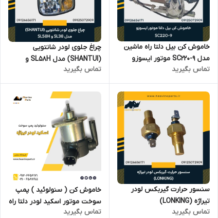
خاموش کن بیل دلتا راه ماشین
چراغ جلوی لودر شانتویی
مدل SC220-9 موتور ایسوزو
(SHANTUI) مدل SL58H و
تماس بگیرید
تماس بگیرید
ISUZU
SL38
سنسور حرارت گیربکس لودر
خاموش کن ( سنولوئید ) پمپ
تیراژه (LONKING)
سوخت موتور اسکید لودر دلتا راه
تماس بگیرید
تماس بگیرید
ماشین LG312H