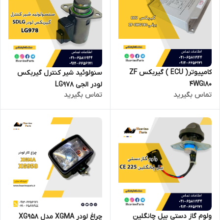
کامپیوتر( ECU ) گیربکس ZF
سنولوئید شیر کنترل گیربکس
4WG180
لودر الجی LG978
تماس بگیرید
تماس بگیرید
ولوم گاز دستی بیل چانگلین
چراغ لودر XGMA مدل XG958