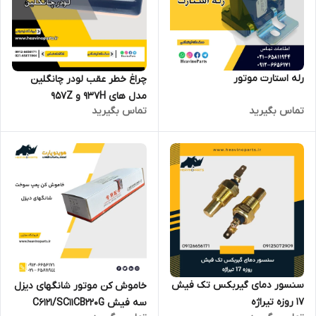
رله استارت موتور
چراغ خطر عقب لودر چانگلین
مدل های 937H و 957Z
تماس بگیرید
تماس بگیرید
سنسور دمای گیربکس تک فیش
خاموش کن موتور شانگهای دیزل
17 روزه تیراژه
سه فیش C6121/SC11CB220G