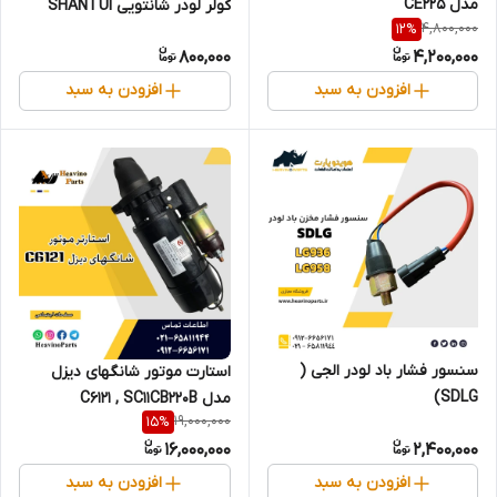
مدل CE225
کولر لودر شانتویی SHANTUI
4,800,000
12
%
مدل SL58/SL38
800,000
4,200,000
افزودن به سبد
افزودن به سبد
سنسور فشار باد لودر الجی (
استارت موتور شانگهای دیزل
SDLG)
مدل C6121 , SC11CB220B
19,000,000
15
%
16,000,000
2,400,000
افزودن به سبد
افزودن به سبد