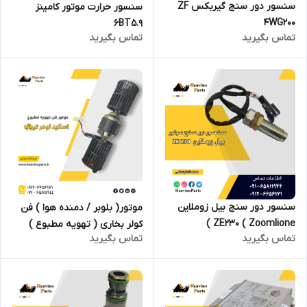
سنسور دور سنج گیربکس ZF
سنسور حرارت موتور کامینز
4WG200
6BT5.9
تماس بگیرید
تماس بگیرید
سنسور دور سنج بیل زوملاین
موتور( بلوبر / دمنده هوا ) فن
ZE230 ( Zoomlione )
کولر بخاری ( تهویه مطبوع )
تماس بگیرید
تماس بگیرید
اسکید لودر دلتا راه ماشین
LG312H