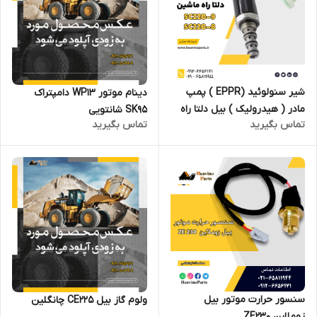
شیر سنولوئید (EPPR ) پمپ
دینام موتور WP13 دامپتراک
مادر ( هیدرولیک ) بیل دلتا راه
SK95 شانتویی
تماس بگیرید
تماس بگیرید
ماشین SC220-9
سنسور حرارت موتور بیل
ولوم گاز بیل CE225 چانگلین
زوملاین ZE230