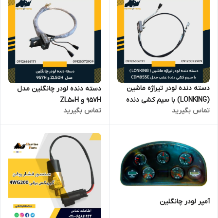
دسته دنده لودر تیراژه ماشین
دسته دنده لودر چانگلین مدل
(LONKING) با سیم کشی دنده
957H و ZL50H
تماس بگیرید
تماس بگیرید
عقب مدل CDM855E
آمپر لودر چانگلین