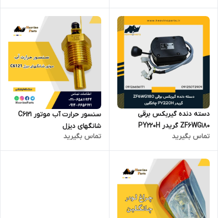
دسته دنده گیربکس برقی
سنسور حرارت آب موتور C6121
ZF6WG180 گریدر PY220H
شانگهای دیزل
تماس بگیرید
تماس بگیرید
چانگلین