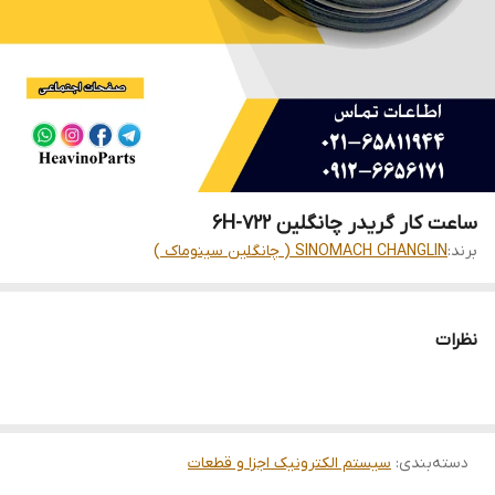
ساعت کار گریدر چانگلین 722-6H
برند:
SINOMACH CHANGLIN ( چانگلین سینوماک )
نظرات
دسته‌بندی
:
سیستم الکترونیک اجزا و قطعات