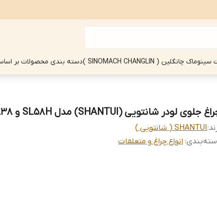
چانگلین ( SINOMACH CHANGLIN )
دسته بندی محصولات بر اساس
اغ جلوی لودر شانتویی (SHANTUI) مدل SL58H و SL38
ند:
SHANTUI ( شانتویی )
ته‌بندی
:
انواع چراغ و متعلقات