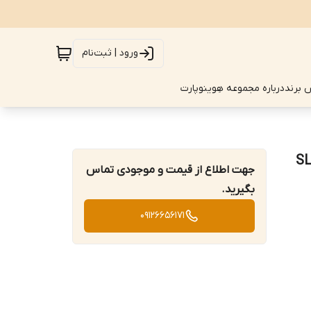
ورود | ثبت‌نام
 برند
درباره مجموعه هِوینوپارت
جهت اطلاع از قیمت و موجودی تماس
بگیرید.
09126656171