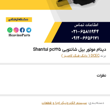
دینام موتور بیل شانتویی Shantui pc225
برند:
DCEC ( دانگ فنگ کامینز )
نظرات
دسته‌بندی
:
سیستم الکترونیک اجزا و قطعات