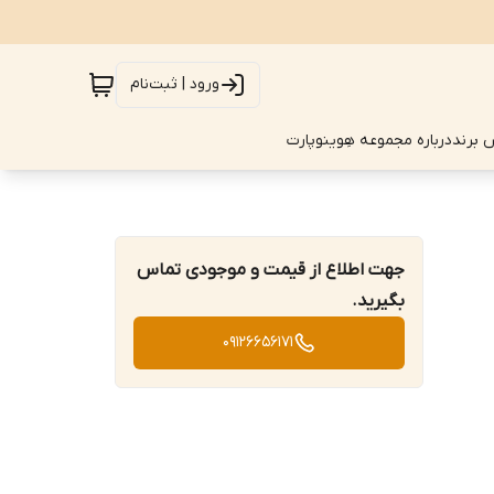
ورود | ثبت‌نام
 برند
درباره مجموعه هِوینوپارت
جهت اطلاع از قیمت و موجودی تماس
بگیرید.
09126656171