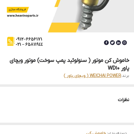
خاموش کن موتور ( سنولوئید پمپ سوخت) موتور ویچای
پاور WD10
برند:
WEICHAI POWER ( ویچای پاور )
نظرات
دسته‌بندی
:
خاموش کن