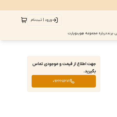
ورود | ثبت‌نام
 برند
درباره مجموعه هِوینوپارت
جهت اطلاع از قیمت و موجودی تماس
بگیرید.
09126656171