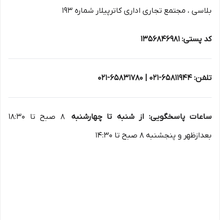
بلاسی ، مجتمع تجاری اداری کاترپیلار شماره 193
کد پستی: 1356846981
تلفن: 65811944-021 | 65831780-021
ساعات پاسخگویی: از شنبه تا چهارشنبه
8 صبح تا 18:30
بعدازظهر و پنجشنبه 8 صبح تا 14:30