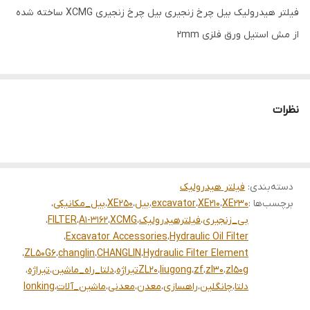
فیلتر هیدرولیک بیل چرخ زنجیری بیل چرخ زنجیری XCMG ساخته شده
از مش استیل ورق فلزی 2mm
نظرات
دسته‌بندی
:
فیلتر هیدرولیک
برچسب‌ها :
XE230
،
XE210
،
excavator
،
بیل
،
XE250
،
بیل_مکانیکی
،
بی_زنجیری
،
فیلترهیدرولیک
،
XCMG
،
A1-3162
،
FILTER
،
،
Excavator Accessories
،
Hydraulic Oil Filter
،
ZL50G6
،
changlin
،
CHANGLIN
،
Hydraulic Filter Element
zl50g
،
zl30
،
zf
،
liugong
،
ZL20تیراژه
،
دلتا_راه_ماشین
،
تیراژه
،
دلتا
،
چانگلین
،
راهسازی
،
معدن
،
معدنی
،
ماشین_آلات
،
lonking