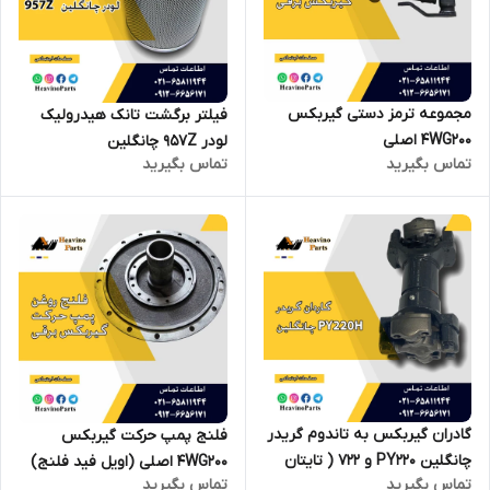
مجموعه ترمز دستی گیربکس
فیلتر برگشت تانک هیدرولیک
4WG200 اصلی
لودر 957Z چانگلین
تماس بگیرید
تماس بگیرید
گادران گیربکس به تاندوم گریدر
فلنج پمپ حرکت گیربکس
چانگلین PY220 و 722 ( تایتان
4WG200 اصلی (اویل فید فلنج)
تماس بگیرید
تماس بگیرید
705 )