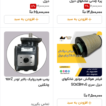
پره چدنی شانگهای دیزل
دیزل
69,000,000
16,000,000
5
%
9
%
65,000,000
14,500,000
افزودن به سبد
افزودن به سبد
فیلتر هواکش موتور شانگهای
پمپ هیدرولیک بالابر لودر 957Z
دیزل سری SC11CB220G
چانگلین
2,500,000
افزودن به سبد
تماس بگیرید