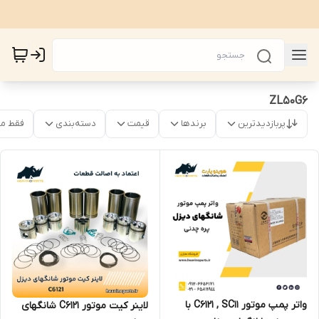
ZL50G6
پربازدیدترین
برندها
قیمت
دسته‌بندی
فقط م
واتر پمپ موتور C6121 , SC11 با
لاینر کیت موتور C6121 شانگهای