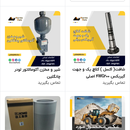
شافت( اکسل ) کلاچ یک و جهت
شیر و مخزن آکومالاتور لودر
گیربکس 4WG200 اصلی
چانگلین
تماس بگیرید
تماس بگیرید