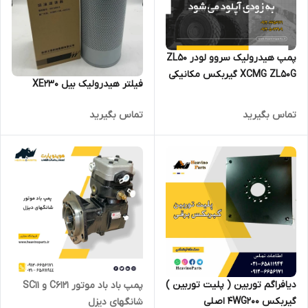
پمپ هیدرولیک سروو لودر ZL50
XCMG ZL50G گیربکس مکانیکی
فیلتر هیدرولیک بیل XE230
تماس بگیرید
تماس بگیرید
دیافراگم توربین ( پلیت توربین )
پمپ باد باد موتور C6121 و SC11
گیربکس 4WG200 اصلی
شانگهای دیزل