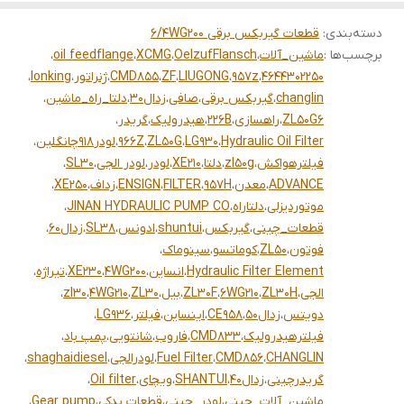
دسته‌بندی
:
قطعات گیربکس برقی 6/4WG200
برچسب‌ها :
ماشین_آلات
،
OelzufFlansch
،
XCMG
،
oil feedflange
،
4644302250
،
957z
،
LIUGONG
،
ZF
،
CMD855
،
ژنراتور
،
lonking
،
changlin
،
گیربکس برقی
،
صافی
،
زدال30
،
دلتا_راه_ماشین
،
ZL50G6
،
راهسازی
،
226B
،
هیدرولیک
،
گریدر
،
Hydraulic Oil Filter
،
LG930
،
ZL50G
،
966Z
،
لودر918چانگلین
،
فیلترهواکش
،
zl50g
،
دلتا
،
XE210
،
لودر
،
لودر الجی
،
SL30
،
ADVANCE
،
معدن
،
957H
،
FILTER
،
ENSIGN
،
زداف
،
XE250
،
موتوردیزلی
،
دلتاراه
،
JINAN HYDRAULIC PUMP CO
،
قطعات_چینی
،
گیربکس
،
shuntui
،
ادونس
،
SL38
،
زدال60
،
فوتون
،
ZL50
،
کوماتسو
،
سینوماک
،
Hydraulic Filter Element
،
انساین
،
4WG200
،
XE230
،
تیراژه
،
الجی
،
ZL30H
،
6WG210
،
ZL30F
،
بیل
،
ZL30
،
4WG210
،
zl30
،
دویتس
،
زدال50
،
CE958
،
اینساین
،
فیلتر
،
LG936
،
فیلترهیدرولیک
،
CMD833
،
فاروب
،
شانتویی
،
پمپ باد
،
CHANGLIN
،
CMD856
،
Fuel Filter
،
لودرالجی
،
shaghaidiesel
،
گریدرچینی
،
زدال40
،
SHANTUI
،
ویچای
،
Oil filter
،
ماشین_آلات_چینی
،
لودر_چینی
،
قطعات یدکی
،
Gear pump
،