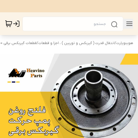
هوینوپارت
/
انتقال قدرت ( گیربکس و توربین ) ، اجزا و قطعات
/
قطعات گیربکس برقی 6/4WG200