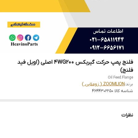
فلنج پمپ حرکت گیربکس 4WG200 اصلی (اویل فید
فلنج)
Oil Feed.Flange
برند:
ZOOMLION ( زوملاین )
شناسه کالا
4644302250
نظرات