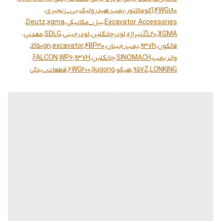
4WG180
،
آکومالاتور
،
پمپ هیدرولیک
،
بی_زنجیری
،
Excavator Accessories
،
بیل_مکانیکی
،
xgma
،
Deutz
،
XGMA
،
ZL20تیراژه
،
لودرچانگلین
،
لودرچینی
،
SDLG
،
معدنی
،
فالکون
،
937h
،
پمپ جینان
،
4BP210
،
excavator
،
zl50gn
،
واترپمپ
،
SINOMACH
،
چانگلین
،
937H
،
WP6
،
FALCON
،
LONKING
،
957Z
،
هپکو
،
liugong
،
6WG200
،
قطعات_یدکی