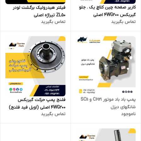
کاریر صفحه چین کلاچ یک . جلو
فیلتر هیدرولیک برگشت لودر
گیربکس 4WG200 اصلی
ZL50 تیراژه اصلی
تماس بگیرید
تماس بگیرید
پمپ باد باد موتور C6121 و SC11
فلنج پمپ حرکت گیربکس
شانگهای دیزل
4WG200 اصلی (اویل فید فلنج)
ناموجود
تماس بگیرید