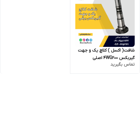
شافت( اکسل ) کلاچ یک و جهت
گیربکس 4WG200 اصلی
تماس بگیرید