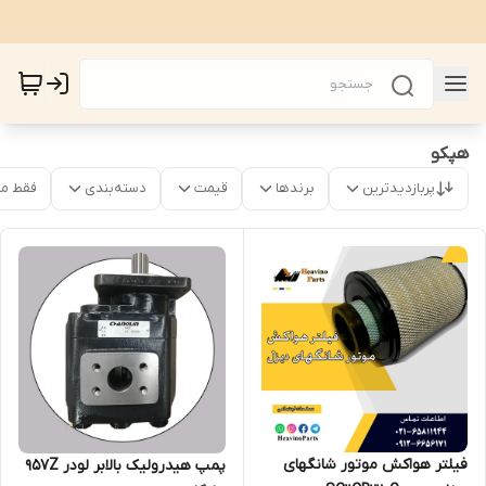
هپکو
پربازدیدترین
برندها
قیمت
دسته‌بندی
فقط م
فیلتر هواکش موتور شانگهای
پمپ هیدرولیک بالابر لودر 957Z