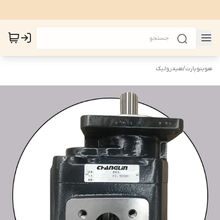
هوینوپارت
/
هیدرولیک