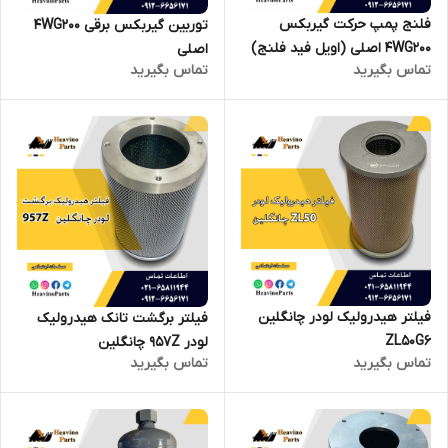
فلنج پمپ حرکت گیربکس
توربین گیربکس برقی 4WG200
4WG200 اصلی (اویل فید فلنج)
اصلی
تماس بگیرید
تماس بگیرید
فیلتر هیدرولیک لودر چانگلین
فیلتر برگشت تانک هیدرولیک
ZL50G6
لودر 957Z چانگلین
تماس بگیرید
تماس بگیرید