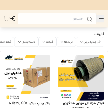
فاروب
جدیدترین
برندها
قیمت
دسته‌بندی
فقط محص
فیلتر هواکش موتور شانگهای
واتر پمپ موتور C6121 , SC11 با