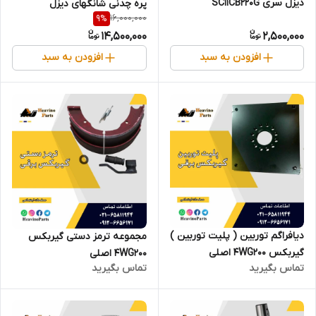
دیزل سری SC11CB220G
پره چدنی شانگهای دیزل
16,000,000
9
%
14,500,000
2,500,000
افزودن به سبد
افزودن به سبد
دیافراگم توربین ( پلیت توربین )
مجموعه ترمز دستی گیربکس
گیربکس 4WG200 اصلی
4WG200 اصلی
تماس بگیرید
تماس بگیرید