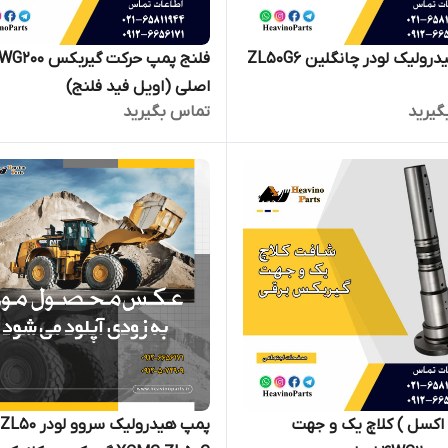
رولیک لودر چانگلین ZL50G6
اصلی (اویل فید فلنج)
گیرید
تماس بگیرید
کسل ) کلاچ یک و جهت
پمپ هیدرولیک سروو لودر ZL50