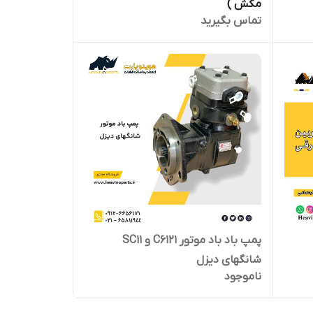
مکش )
تماس بگیرید
پمپ باد باد موتور C6121 و SC11
شانگهای دیزل
ناموجود