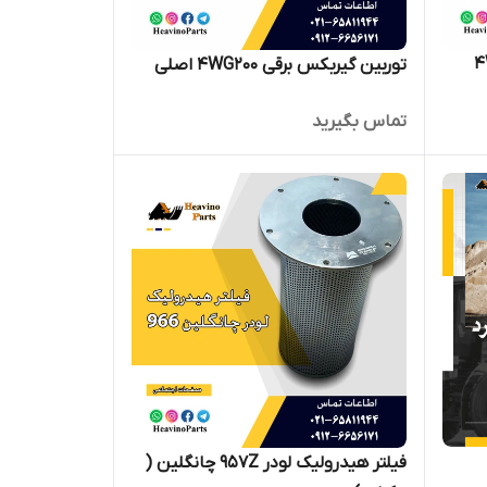
فلنج پمپ حرکت گیربکس 4WG200
توربین گیربکس برقی 4WG200 اصلی
تماس بگیرید
فیلتر هیدرولیک لودر 957Z چانگلین (