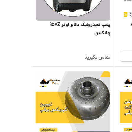
پره
پمپ هیدرولیک بالابر لودر 957Z
چانگلین
تماس بگیرید