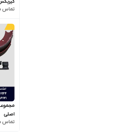
گیربکس 4WG200 ا
تماس ب
اصلی
تماس ب