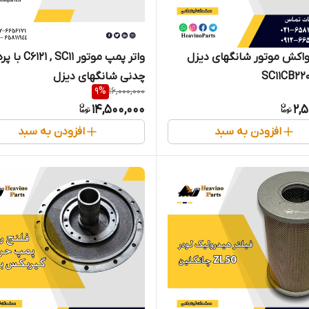
واکش موتور شانگهای دیزل
واتر پمپ موتور C6121 , SC11 با 
چدنی شانگهای دیزل
9
%
16,000,000
14,500,000
2,
افزودن به سبد
افزودن به سبد