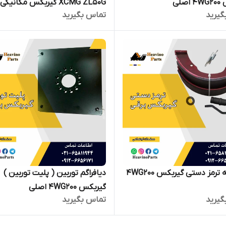
صلی
XCMG ZL50G گیربکس مکانیکی
گیرید
تماس بگیرید
مجموعه ترمز دستی گیربکس 4WG200
دیافراگم توربین ( پلیت توربین )
گیربکس 4WG200 اصلی
گیرید
تماس بگیرید