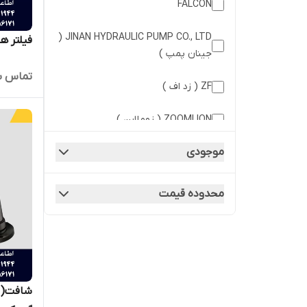
FALCON
JINAN HYDRAULIC PUMP CO., LTD (
فیلتر هید
جینان پمپ )
تماس ب
ZF ( زد اف )
ZOOMLION ( زوملاین )
موجودی
شانگهای دیزل
محدوده قیمت
شافت( ا