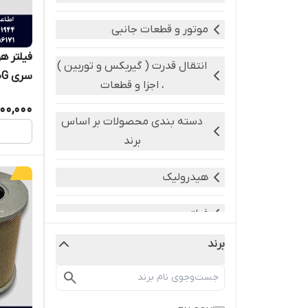
موتور و قطعات جانبی
فیلتر ه
انتقال قدرت ( گیربکس و توربین )
سری SC11CB220G
، اجزا و قطعات
500,000
دسته بندی محصولات بر اساس
برند
هیدرولیک
فیلتر
برند