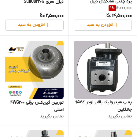
پره چدنی شانگهای دیزل
دیزل سری SC11CB220G
16,000,000
9
%
2,500,000
14,500,000
افزودن به سبد
افزودن به سبد
پمپ هیدرولیک بالابر لودر 957Z
توربین گیربکس برقی 4WG200
چانگلین
اصلی
تماس بگیرید
تماس بگیرید