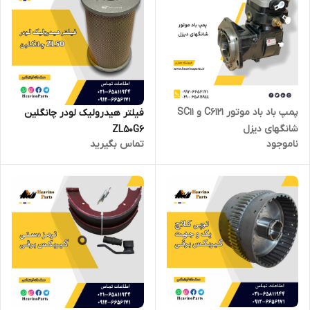
پمپ باد باد موتور C6121 و SC11
فیلتر هیدرولیک لودر چانگلین
شانگهای دیزل
ZL50G6
ناموجود
تماس بگیرید