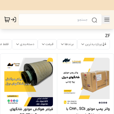
ZF
پربازدیدترین
برندها
قیمت
دسته‌بندی
فقط م
واتر پمپ موتور C6121 , SC11 با
فیلتر هواکش موتور شانگهای