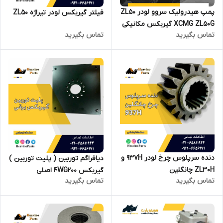
پمپ هیدرولیک سروو لودر ZL50
فیلتر گیربکس لودر تیراژه ZL50
XCMG ZL50G گیربکس مکانیکی
تماس بگیرید
تماس بگیرید
دنده سرپلوس چرخ لودر 937H و
دیافراگم توربین ( پلیت توربین )
ZL30H چانگلین
گیربکس 4WG200 اصلی
تماس بگیرید
تماس بگیرید