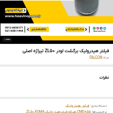
فیلتر هیدرولیک برگشت لودر ZL50 تیراژه اصلی
برند:
FALCON
نظرات
دسته‌بندی
:
فیلتر هیدرولیک
برچسب‌ها :
CMD855
،
هپکو
،
فیلترهیدرولیک
،
XGMA
،
ZL50
،