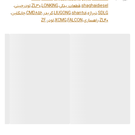
shaghaidiesel
،
قطعات یدکی
،
LONKING
،
ZL30
،
لودرچینی
،
SDLG
،
تیراژه
،
shantui
،
LIUGONG
،
گریدر
،
CMD856
،
چانگلین
،
ZL40
،
راهسازی
،
FALCON
،
XCMG
،
لودر
،
ZF