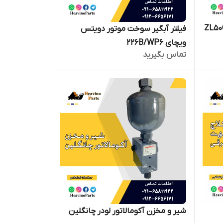
فیلتر آبگیر سوخت موتور دویتس
ویچای 226B/WP6
تماس بگیرید
شیر و مخزن آکومالاتور لودر چانگلین