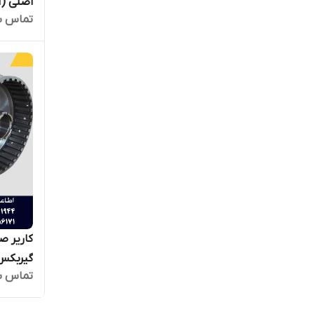
اصلی (ا
تماس ب
کاریر ص
گیربکس 4WG200 ا
تماس ب