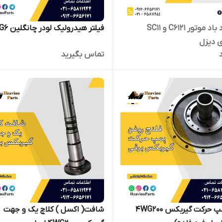
پمپ باد باد موتور C6121 و SC11
فیلتر هیدرولیک لودر چانگلین ZL50G6
 دیزل
تماس بگیرید
فلنج پمپ حرکت گیربکس 4WG200
شافت( اکسل ) کلاچ یک و جهت