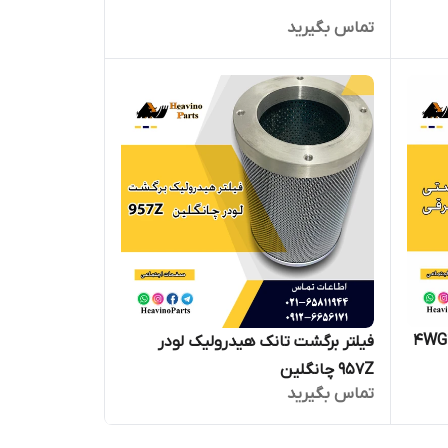
تماس بگیرید
مجموعه ترمز دستی گیربکس 4WG200
فیلتر برگشت تانک هیدرولیک لودر
957Z چانگلین
تماس بگیرید