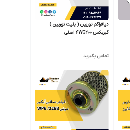
دیافراگم توربین ( پلیت توربین )
گیربکس 4WG200 اصلی
تماس بگیرید