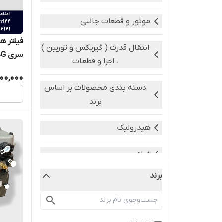
موتور و قطعات جانبی
فیلتر ه
انتقال قدرت ( گیربکس و توربین )
سری SC11CB220G
، اجزا و قطعات
500,000
دسته بندی محصولات بر اساس
برند
هیدرولیک
فیلتر
برند