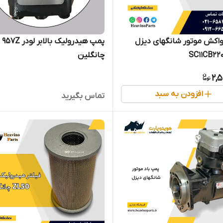
واکش موتور شانگهای دیزل
پمپ هیدرولیک بالابر لودر 957Z
چانگلین
2,
افزودن به سبد
تماس بگیرید