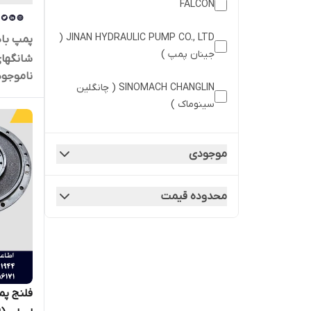
FALCON
JINAN HYDRAULIC PUMP CO., LTD (
جینان پمپ )
شانگهای
ناموجود
SINOMACH CHANGLIN ( چانگلین
سینوماک )
ZF ( زد اف )
موجودی
ZOOMLION ( زوملاین )
محدوده قیمت
شانگهای دیزل