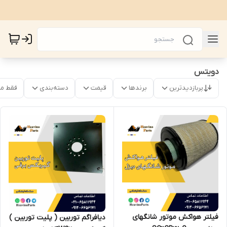
دویتس
پربازدیدترین
برندها
قیمت
دسته‌بندی
فقط م
فیلتر هواکش موتور شانگهای
دیافراگم توربین ( پلیت توربین )