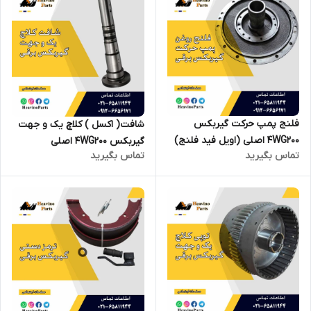
فلنج پمپ حرکت گیربکس
شافت( اکسل ) کلاچ یک و جهت
4WG200 اصلی (اویل فید فلنج)
گیربکس 4WG200 اصلی
تماس بگیرید
تماس بگیرید