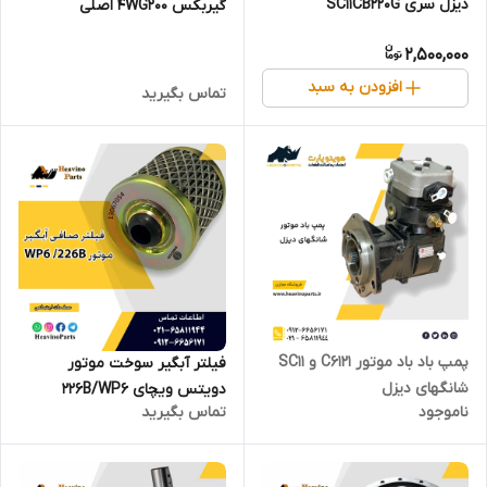
دیزل سری SC11CB220G
گیربکس 4WG200 اصلی
2,500,000
افزودن به سبد
تماس بگیرید
پمپ باد باد موتور C6121 و SC11
فیلتر آبگیر سوخت موتور
شانگهای دیزل
دویتس ویچای 226B/WP6
ناموجود
تماس بگیرید