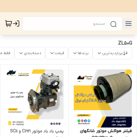
ZL50G
پربازدیدترین
برندها
قیمت
دسته‌بندی
فقط م
فیلتر هواکش موتور شانگهای
پمپ باد باد موتور C6121 و SC11