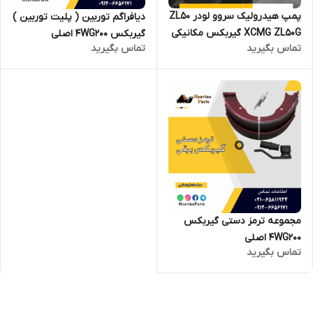
پمپ هیدرولیک سروو لودر ZL50
دیافراگم توربین ( پلیت توربین )
XCMG ZL50G گیربکس مکانیکی
گیربکس 4WG200 اصلی
تماس بگیرید
تماس بگیرید
مجموعه ترمز دستی گیربکس
4WG200 اصلی
تماس بگیرید