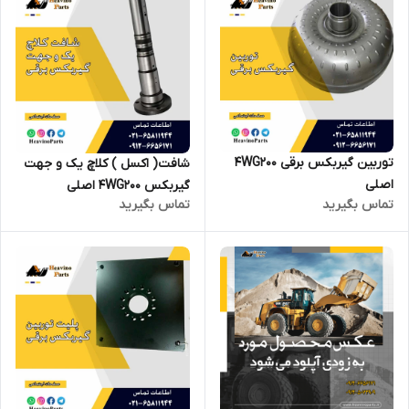
توربین گیربکس برقی 4WG200
شافت( اکسل ) کلاچ یک و جهت
اصلی
گیربکس 4WG200 اصلی
تماس بگیرید
تماس بگیرید