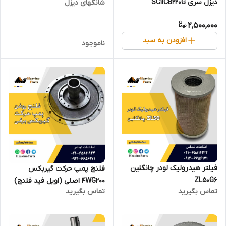
دیزل سری SC11CB220G
شانگهای دیزل
2,500,000
افزودن به سبد
ناموجود
فیلتر هیدرولیک لودر چانگلین
فلنج پمپ حرکت گیربکس
ZL50G6
4WG200 اصلی (اویل فید فلنج)
تماس بگیرید
تماس بگیرید