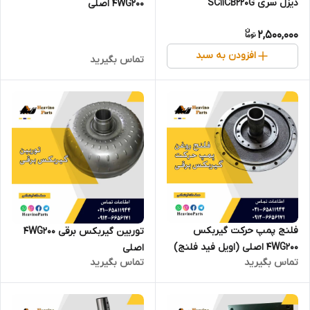
دیزل سری SC11CB220G
4WG200 اصلی
2,500,000
افزودن به سبد
تماس بگیرید
فلنج پمپ حرکت گیربکس
توربین گیربکس برقی 4WG200
4WG200 اصلی (اویل فید فلنج)
اصلی
تماس بگیرید
تماس بگیرید