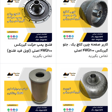
کاریر صفحه چین کلاچ یک . جلو
فلنج پمپ حرکت گیربکس
گیربکس 4WG200 اصلی
4WG200 اصلی (اویل فید فلنج)
تماس بگیرید
تماس بگیرید