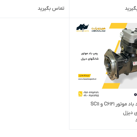
گیرید
تماس بگیرید
پمپ باد باد موتور C6121 و SC11
 دیزل