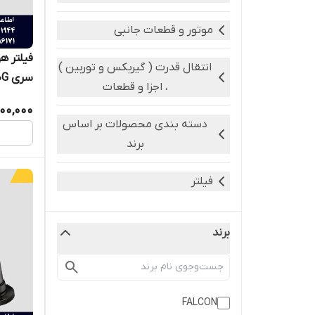
موتور و قطعات جانبی
فیلتر ه
انتقال قدرت ( گیربکس و توربین )
سری SC11CB220G
، اجزا و قطعات
500,000
دسته بندی محصولات بر اساس
برند
فیلتر
برند
FALCON