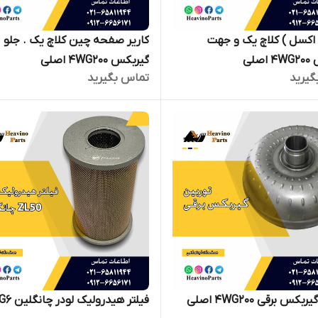
کسل ) کلاچ یک و جهت
کاریر صفحه چین کلاچ یک . جلو
صلی
گیربکس 4WG200 اصلی
گیرید
تماس بگیرید
کس برقی 4WG200 اصلی
فیلتر هیدرولیک لودر چانگلین ZL50G6