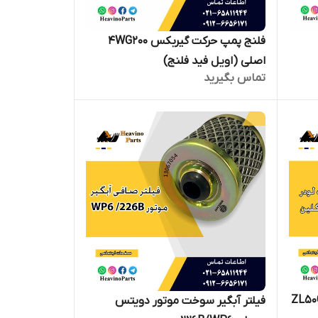
فلنج پمپ حرکت گیربکس 4WG200
اصلی (اویل فید فلنج)
تماس بگیرید
فیلتر آبگیر سوخت موتور دویتس