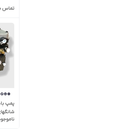
تماس ب
شانگهای
ناموجود