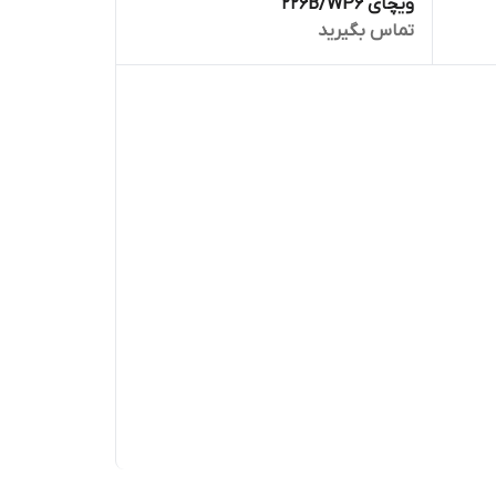
ویچای 226B/WP6
تماس بگیرید