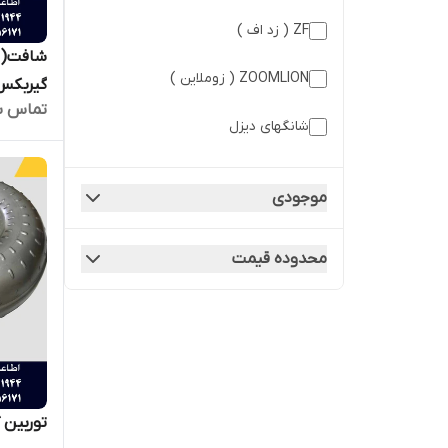
ZF ( زد اف )
شافت( ا
ZOOMLION ( زوملاین )
گیربکس 4WG200 ا
تماس ب
شانگهای دیزل
موجودی
محدوده قیمت
توربین گیرب