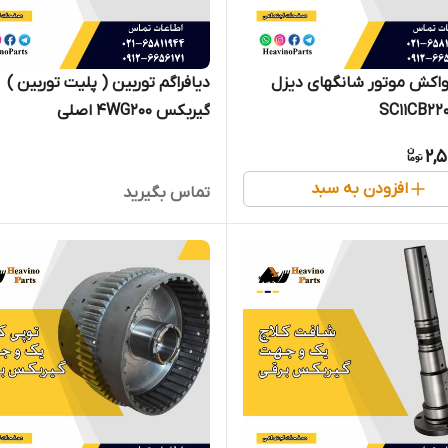
واکش موتور شانگهای دیزل
دیافراگم توربین ( پلیت توربین )
گیربکس 4WG200 اصلی
2,
افزودن به سبد
تماس بگیرید