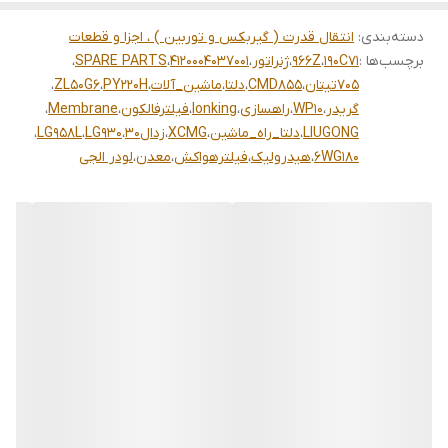
دسته‌بندی
:
انتقال قدرت ( گیربکس و توربین ) ، اجزا و قطعات
برچسب‌ها :
190C71
،
966Z
،
ژنراتور
،
4120004037001
،
SPARE PARTS
،
705تیتان
،
CMD855
،
دلتا
،
ماشین_آلات
،
PY220H
،
ZL50G6
،
گریدر
،
WP10
،
راهسازی
،
lonking
،
فیلترفالکون
،
Membrane
،
LIUGONG
،
دلتا_راه_ماشین
،
XCMG
،
زدال30
،
LG930
،
LG958L
،
6WG180
،
هیدرولیک
،
فیلترهواکش
،
معدن
،
لودر الجی