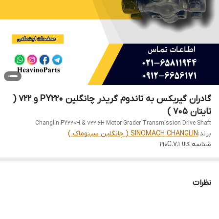
گادران گیربکس به تاندوم گریدر چانگلین PY220 و 722 (
تایتان 705 )
Changlin PY220H & 722-6H Motor Grader Transmission Drive Shaft
برند:
SINOMACH CHANGLIN ( چانگلین سینوماک )
شناسه کالا
190C.7.1
نظرات